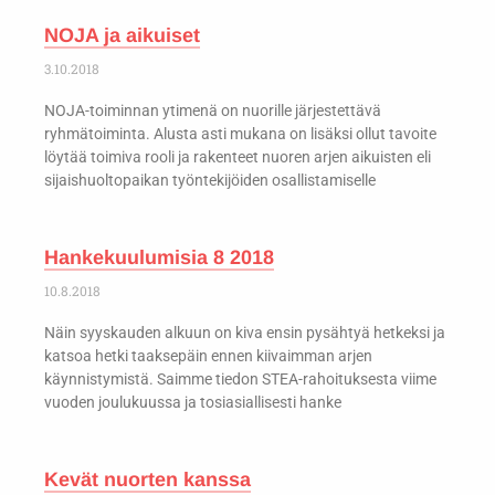
NOJA ja aikuiset
3.10.2018
NOJA-toiminnan ytimenä on nuorille järjestettävä
ryhmätoiminta. Alusta asti mukana on lisäksi ollut tavoite
löytää toimiva rooli ja rakenteet nuoren arjen aikuisten eli
sijaishuoltopaikan työntekijöiden osallistamiselle
Hankekuulumisia 8 2018
10.8.2018
Näin syyskauden alkuun on kiva ensin pysähtyä hetkeksi ja
katsoa hetki taaksepäin ennen kiivaimman arjen
käynnistymistä. Saimme tiedon STEA-rahoituksesta viime
vuoden joulukuussa ja tosiasiallisesti hanke
Kevät nuorten kanssa