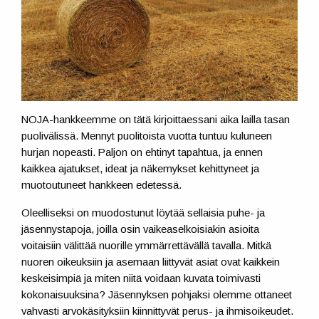
NOJA-hankkeemme on tätä kirjoittaessani aika lailla tasan
puolivälissä. Mennyt puolitoista vuotta tuntuu kuluneen
hurjan nopeasti. Paljon on ehtinyt tapahtua, ja ennen
kaikkea ajatukset, ideat ja näkemykset kehittyneet ja
muotoutuneet hankkeen edetessä.
Oleelliseksi on muodostunut löytää sellaisia puhe- ja
jäsennystapoja, joilla osin vaikeaselkoisiakin asioita
voitaisiin välittää nuorille ymmärrettävällä tavalla. Mitkä
nuoren oikeuksiin ja asemaan liittyvät asiat ovat kaikkein
keskeisimpiä ja miten niitä voidaan kuvata toimivasti
kokonaisuuksina? Jäsennyksen pohjaksi olemme ottaneet
vahvasti arvokäsityksiin kiinnittyvät perus- ja ihmisoikeudet.