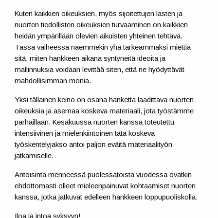
Kuten kaikkien oikeuksien, myös sijoitettujen lasten ja
nuorten tiedollisten oikeuksien turvaaminen on kaikkien
heidän ympärillään olevien aikuisten yhteinen tehtävä.
Tässä vaiheessa näemmekin yhä tärkeämmäksi miettiä
sitä, miten hankkeen aikana syntyneitä ideoita ja
mallinnuksia voidaan levittää siten, että ne hyödyttävät
mahdollisimman monia.
Yksi tällainen keino on osana hanketta laadittava nuorten
oikeuksia ja asemaa koskeva materiaali, jota työstämme
parhaillaan. Kesäkuussa nuorten kanssa toteutettu
intensiivinen ja mielenkiintoinen tätä koskeva
työskentelyjakso antoi paljon eväitä materiaalityön
jatkamiselle.
Antoisinta menneessä puolessatoista vuodessa ovatkin
ehdottomasti olleet mieleenpainuvat kohtaamiset nuorten
kanssa, jotka jatkuvat edelleen hankkeen loppupuoliskolla.
Iloa ja intoa syksyyn!