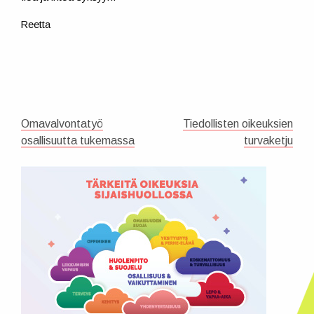
Reetta
ARTIKKELIEN
Omavalvontatyö
Tiedollisten oikeuksien
SELAUS
osallisuutta tukemassa
turvaketju